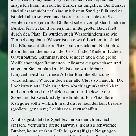
anspielen kann, um solche Bunker zu umgehen. Die Bunker
sind allesamt nicht tief, sind mit festem Sand gefüllt und es
ist nicht allzu schwer, aus ihnen heraus zu spielen (Sie
werden den eigenen Ball äußerst selten kompliziert in einem
Bunker feststeckend sehen). Ein mittelgroßer Bach fließt
durch den Platz. Es wurden auch Wasserhindernisse wie
Tümpel eingebaut. Wasser ist an etwa 6 Löchern im Spiel.
Die Bäume auf diesem Platz sind entzückend. Nicht bloß
die üblichen, die man an der Costa findet (Kiefern, Eichen,
Olivenbäume, Gummibäume), sondern auch eine große
Vielfalt sonstiger Baumarten. Allesamt ausgewachsen und
an guten Stellen platziert. Es ist eine wunderbare
Langzeitinvestition, diese Art der Baumbepflanzung
vorzunehmen. Würden doch nur alle Clubs so handeln. Die
Lochkarten aus Holz an jedem Abschlagpunkt sind klein
und einfach und die Platzkarte auf der Rückseite der
Scorecard ist zweckmäßig, mehr nicht. Ein Platz dieser
Kategorie sollte wirklich mal darüber nachdenken, bessere
(größere, genauere) Lochkarten anzuschaffen.
All dies gestaltet das Spiel bis hin zu den Grüns recht
einfach. Vernünftig breite Fairways, nicht zu schwierige
Bunker, keine starken Gefälle, geringfügige Neigungen