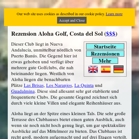
Our web site uses cookies as described in our cookie policy.
Learn more
Accept and Close
Rezension Aloha Golf, Costa del Sol (
$$$
)
Dieser Club liegt in Nueva
Startseite
Andalucía, unmittelbar nördlich von
Rezensionen
Puerto Banús. Die Gegend hier ist
Mehr
etwas gehoben und verfügt über
mehrere gute Golfclubs, die nah
beieinander liegen. Westlich von
Aloha liegen die benachbarten
Plätze
Las Brisas
,
Los Naranjos
,
La Quinta
und
Guadalmina
. Diese sind allesamt sehr gut etablierte und
frequentierte Clubs. Die gesamte Gegend zeichnet sich
durch viele kleine Villen und elegante Reihenhäuser aus.
Aloha liegt an der Spitze eines kleinen Tals. Die sehr große
Terrasse des Clubhauses bietet einen guten Ausblick, auch
wenn sie noch nicht hoch genug liegt, um gar spektakuläre
Ausblicke auf das Mittelmeer zu bieten. Das Clubhaus ist
recht groß, modern aufgemacht und auf drei Etagen verteilt.