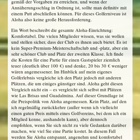
gemäß der Vorgaben zu erreichen, und wenn der
Annäherungsschlag in Ordnung ist, sollte man definitiv mit
einem Putt abschließen können. Für dieses Golferniveau ist
Aloha also keine große Herausforderung.
Ein Wort beschreibt die gesamte Aloha-Einrichtung:
Komfortabel. Die vielen Mitglieder wissen, was sie wollen
und stellen sicher, dass der Club es ihnen auch bietet. Es ist
kein Super-Premium-Meisterschaftsclub und -platz, aber ein
sehr schöner Club und Platz der zweiten Klasse. Ich finde
die Kosten für eine Partie für einen Gastspieler ziemlich
teuer (deutlich über 100 €) und denke, 20 bis 30 € weniger
wären angemessener. Im Hinblick auf mein eigenes
Golferlebnis vergleiche ich den Platz jedoch mit anderen
Plätzen, die um einiges günstiger sind. Aloha geht diesen
Vergleich nicht ein – es vergleicht sich selbst mit Plätzen
wie Las Brisas und Guadalmina. Auf dieser Grundlage ist
die Preispolitik von Aloha angemessen. Kein Platz, auf den
ich regelmäßig zurückkehre (außer wenn ich vielleicht
einen guten Preis mittels eines Golfvereins, bei dem ich ein
Mitglied kenne, aushandeln kann), aber dennoch
empfohlen, wenn Sie sich nicht zu viele Gedanken darüber
machen, wie viel Sie eine Partie kostet. In diesem Fall
werden Sie Aloha entspannt, angenehm und komfortabel