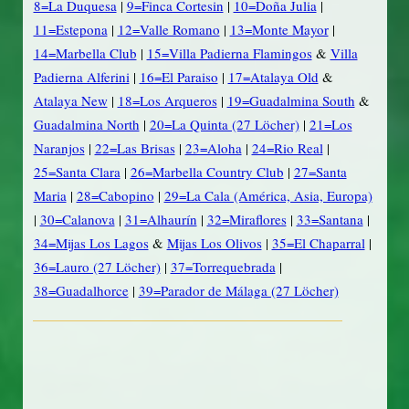
8=La Duquesa
|
9=Finca Cortesin
|
10=Doña Julia
|
11=Estepona
|
12=Valle Romano
|
13=Monte Mayor
|
14=Marbella Club
|
15=Villa Padierna Flamingos
&
Villa
Padierna Alferini
|
16=El Paraiso
|
17=Atalaya Old
&
Atalaya New
|
18=Los Arqueros
|
19=Guadalmina South
&
Guadalmina North
|
20=La Quinta (27 Löcher)
|
21=Los
Naranjos
|
22=Las Brisas
|
23=Aloha
|
24=Rio Real
|
25=Santa Clara
|
26=Marbella Country Club
|
27=Santa
Maria
|
28=Cabopino
|
29=La Cala (América, Asia, Europa)
|
30=Calanova
|
31=Alhaurín
|
32=Miraflores
|
33=Santana
|
34=Mijas Los Lagos
&
Mijas Los Olivos
|
35=El Chaparral
|
36=Lauro (27 Löcher)
|
37=Torrequebrada
|
38=Guadalhorce
|
39=Parador de Málaga (27 Löcher)