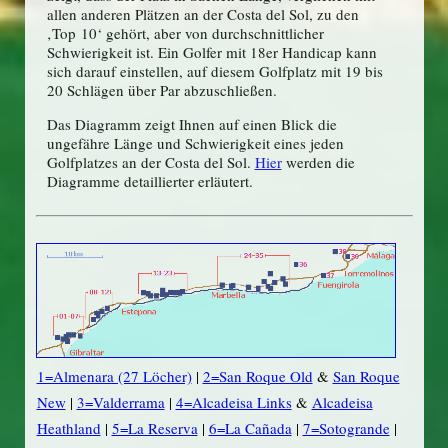
allen anderen Plätzen an der Costa del Sol, zu den
‚Top 10‘ gehört, aber von durchschnittlicher
Schwierigkeit ist. Ein Golfer mit 18er Handicap kann
sich darauf einstellen, auf diesem Golfplatz mit 19 bis
20 Schlägen über Par abzuschließen.
Das Diagramm zeigt Ihnen auf einen Blick die
ungefähre Länge und Schwierigkeit eines jeden
Golfplatzes an der Costa del Sol.
Hier
werden die
Diagramme detaillierter erläutert.
1=Almenara (27 Löcher)
|
2=San Roque Old
&
San Roque
New
|
3=Valderrama
|
4=Alcadeisa Links
&
Alcadeisa
Heathland
|
5=La Reserva
|
6=La Cañada
|
7=Sotogrande
|