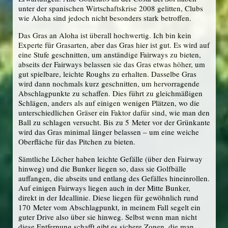
unter der spanischen Wirtschaftskrise 2008 gelitten, Clubs
wie Aloha sind jedoch nicht besonders stark betroffen.
Das Gras an Aloha ist überall hochwertig. Ich bin kein
Experte für Grasarten, aber das Gras hier ist gut. Es wird auf
eine Stufe geschnitten, um anständige Fairways zu bieten,
abseits der Fairways belassen sie das Gras etwas höher, um
gut spielbare, leichte Roughs zu erhalten. Dasselbe Gras
wird dann nochmals kurz geschnitten, um hervorragende
Abschlagpunkte zu schaffen. Dies führt zu gleichmäßigen
Schlägen, anders als auf einigen wenigen Plätzen, wo die
unterschiedlichen Gräser ein Faktor dafür sind, wie man den
Ball zu schlagen versucht. Bis zu 5 Meter vor der Grünkante
wird das Gras minimal länger belassen – um eine weiche
Oberfläche für das Pitchen zu bieten.
Sämtliche Löcher haben leichte Gefälle (über den Fairway
hinweg) und die Bunker liegen so, dass sie Golfbälle
auffangen, die abseits und entlang des Gefälles hineinrollen.
Auf einigen Fairways liegen auch in der Mitte Bunker,
direkt in der Ideallinie. Diese liegen für gewöhnlich rund
170 Meter vom Abschlagpunkt, in meinem Fall segelt ein
guter Drive also über sie hinweg. Selbst wenn man nicht
diese Entfernung schafft gibt es sichere Zonen, die man