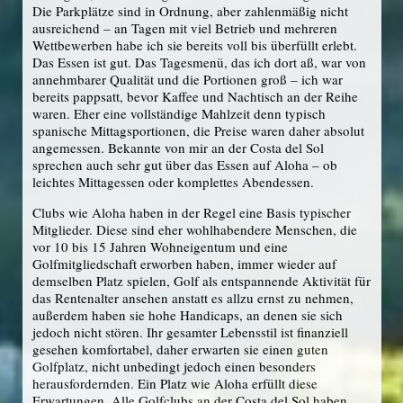
Die Parkplätze sind in Ordnung, aber zahlenmäßig nicht
ausreichend – an Tagen mit viel Betrieb und mehreren
Wettbewerben habe ich sie bereits voll bis überfüllt erlebt.
Das Essen ist gut. Das Tagesmenü, das ich dort aß, war von
annehmbarer Qualität und die Portionen groß – ich war
bereits pappsatt, bevor Kaffee und Nachtisch an der Reihe
waren. Eher eine vollständige Mahlzeit denn typisch
spanische Mittagsportionen, die Preise waren daher absolut
angemessen. Bekannte von mir an der Costa del Sol
sprechen auch sehr gut über das Essen auf Aloha – ob
leichtes Mittagessen oder komplettes Abendessen.
Clubs wie Aloha haben in der Regel eine Basis typischer
Mitglieder. Diese sind eher wohlhabendere Menschen, die
vor 10 bis 15 Jahren Wohneigentum und eine
Golfmitgliedschaft erworben haben, immer wieder auf
demselben Platz spielen, Golf als entspannende Aktivität für
das Rentenalter ansehen anstatt es allzu ernst zu nehmen,
außerdem haben sie hohe Handicaps, an denen sie sich
jedoch nicht stören. Ihr gesamter Lebensstil ist finanziell
gesehen komfortabel, daher erwarten sie einen guten
Golfplatz, nicht unbedingt jedoch einen besonders
herausfordernden. Ein Platz wie Aloha erfüllt diese
Erwartungen. Alle Golfclubs an der Costa del Sol haben