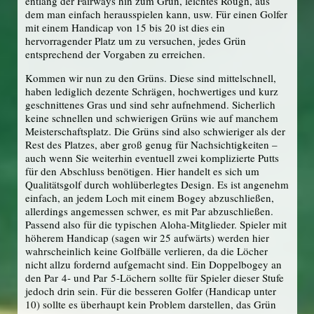
entlang der Fairways hin zum Grün, leichtes Rough, aus
dem man einfach herausspielen kann, usw. Für einen Golfer
mit einem Handicap von 15 bis 20 ist dies ein
hervorragender Platz um zu versuchen, jedes Grün
entsprechend der Vorgaben zu erreichen.
Kommen wir nun zu den Grüns. Diese sind mittelschnell,
haben lediglich dezente Schrägen, hochwertiges und kurz
geschnittenes Gras und sind sehr aufnehmend. Sicherlich
keine schnellen und schwierigen Grüns wie auf manchem
Meisterschaftsplatz. Die Grüns sind also schwieriger als der
Rest des Platzes, aber groß genug für Nachsichtigkeiten –
auch wenn Sie weiterhin eventuell zwei komplizierte Putts
für den Abschluss benötigen. Hier handelt es sich um
Qualitätsgolf durch wohlüberlegtes Design. Es ist angenehm
einfach, an jedem Loch mit einem Bogey abzuschließen,
allerdings angemessen schwer, es mit Par abzuschließen.
Passend also für die typischen Aloha-Mitglieder. Spieler mit
höherem Handicap (sagen wir 25 aufwärts) werden hier
wahrscheinlich keine Golfbälle verlieren, da die Löcher
nicht allzu fordernd aufgemacht sind. Ein Doppelbogey an
den Par 4- und Par 5-Löchern sollte für Spieler dieser Stufe
jedoch drin sein. Für die besseren Golfer (Handicap unter
10) sollte es überhaupt kein Problem darstellen, das Grün