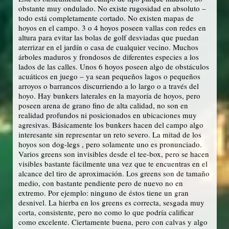
obstante muy ondulado. No existe rugosidad en absoluto –
todo está completamente cortado. No existen mapas de
hoyos en el campo. 3 o 4 hoyos poseen vallas con redes en
altura para evitar las bolas de golf desviadas que puedan
aterrizar en el jardín o casa de cualquier vecino. Muchos
árboles maduros y frondosos de diferentes especies a los
lados de las calles. Unos 6 hoyos poseen algo de obstáculos
acuáticos en juego – ya sean pequeños lagos o pequeños
arroyos o barrancos discurriendo a lo largo o a través del
hoyo. Hay bunkers laterales en la mayoría de hoyos, pero
poseen arena de grano fino de alta calidad, no son en
realidad profundos ni posicionados en ubicaciones muy
agresivas. Básicamente los bunkers hacen del campo algo
interesante sin representar un reto severo. La mitad de los
hoyos son dog-legs , pero solamente uno es pronunciado.
Varios greens son invisibles desde el tee-box, pero se hacen
visibles bastante fácilmente una vez que te encuentras en el
alcance del tiro de aproximación. Los greens son de tamaño
medio, con bastante pendiente pero de nuevo no en
extremo. Por ejemplo: ninguno de éstos tiene un gran
desnivel. La hierba en los greens es correcta, sesgada muy
corta, consistente, pero no como lo que podría calificar
como excelente. Ciertamente buena, pero con calvas y algo