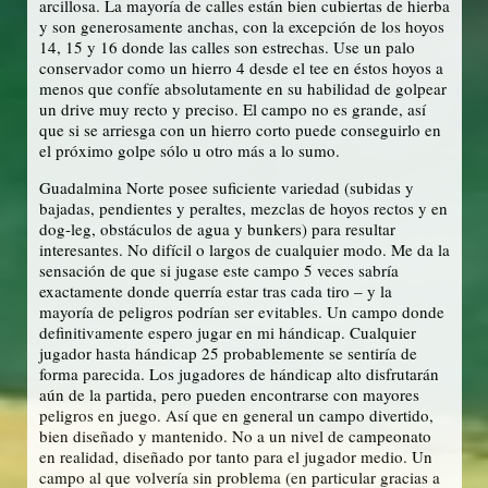
arcillosa. La mayoría de calles están bien cubiertas de hierba
y son generosamente anchas, con la excepción de los hoyos
14, 15 y 16 donde las calles son estrechas. Use un palo
conservador como un hierro 4 desde el tee en éstos hoyos a
menos que confíe absolutamente en su habilidad de golpear
un drive muy recto y preciso. El campo no es grande, así
que si se arriesga con un hierro corto puede conseguirlo en
el próximo golpe sólo u otro más a lo sumo.
Guadalmina Norte posee suficiente variedad (subidas y
bajadas, pendientes y peraltes, mezclas de hoyos rectos y en
dog-leg, obstáculos de agua y bunkers) para resultar
interesantes. No difícil o largos de cualquier modo. Me da la
sensación de que si jugase este campo 5 veces sabría
exactamente donde querría estar tras cada tiro – y la
mayoría de peligros podrían ser evitables. Un campo donde
definitivamente espero jugar en mi hándicap. Cualquier
jugador hasta hándicap 25 probablemente se sentiría de
forma parecida. Los jugadores de hándicap alto disfrutarán
aún de la partida, pero pueden encontrarse con mayores
peligros en juego. Así que en general un campo divertido,
bien diseñado y mantenido. No a un nivel de campeonato
en realidad, diseñado por tanto para el jugador medio. Un
campo al que volvería sin problema (en particular gracias a