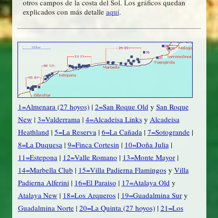
otros campos de la costa del Sol. Los gráficos quedan
explicados con más detalle
aquí
.
1=Almenara (27 hoyos)
|
2=San Roque Old
y
San Roque
New
|
3=Valderrama
|
4=Alcadeisa Links
y
Alcadeisa
Heathland
|
5=La Reserva
|
6=La Cañada
|
7=Sotogrande
|
8=La Duquesa
|
9=Finca Cortesin
|
10=Doña Julia
|
11=Estepona
|
12=Valle Romano
|
13=Monte Mayor
|
14=Marbella Club
|
15=Villa Padierna Flamingos
y
Villa
Padierna Alferini
|
16=El Paraiso
|
17=Atalaya Old
y
Atalaya New
|
18=Los Arqueros
|
19=Guadalmina Sur
y
Guadalmina Norte
|
20=La Quinta (27 hoyos)
|
21=Los