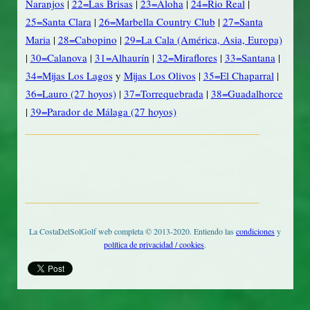
Naranjos
|
22=Las Brisas
|
23=Aloha
|
24=Rio Real
|
25=Santa Clara
|
26=Marbella Country Club
|
27=Santa
Maria
|
28=Cabopino
|
29=La Cala (América, Asia, Europa)
|
30=Calanova
|
31=Alhaurín
|
32=Miraflores
|
33=Santana
|
34=Mijas Los Lagos
y
Mijas Los Olivos
|
35=El Chaparral
|
36=Lauro (27 hoyos)
|
37=Torrequebrada
|
38=Guadalhorce
|
39=Parador de Málaga (27 hoyos)
La CostaDelSolGolf web completa © 2013-2020. Entiendo las
condiciones
y
política de privacidad / cookies
.