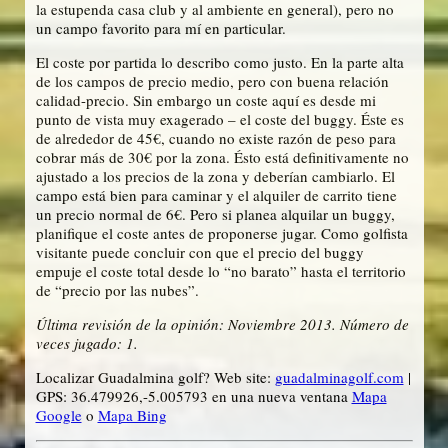
la estupenda casa club y al ambiente en general), pero no
un campo favorito para mí en particular.
El coste por partida lo describo como justo. En la parte alta
de los campos de precio medio, pero con buena relación
calidad-precio. Sin embargo un coste aquí es desde mi
punto de vista muy exagerado – el coste del buggy. Éste es
de alrededor de 45€, cuando no existe razón de peso para
cobrar más de 30€ por la zona. Ésto está definitivamente no
ajustado a los precios de la zona y deberían cambiarlo. El
campo está bien para caminar y el alquiler de carrito tiene
un precio normal de 6€. Pero si planea alquilar un buggy,
planifique el coste antes de proponerse jugar. Como golfista
visitante puede concluir con que el precio del buggy
empuje el coste total desde lo “no barato” hasta el territorio
de “precio por las nubes”.
Última revisión de la opinión: Noviembre 2013. Número de
veces jugado: 1.
Localizar Guadalmina golf? Web site:
guadalminagolf.com
|
GPS: 36.479926,-5.005793 en una nueva ventana
Mapa
Google
o
Mapa Bing