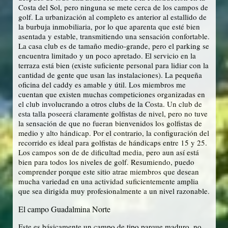
Costa del Sol, pero ninguna se mete cerca de los campos de
golf. La urbanización al completo es anterior al estallido de
la burbuja inmobiliaria, por lo que aparenta que esté bien
asentada y estable, transmitiendo una sensación confortable.
La casa club es de tamaño medio-grande, pero el parking se
encuentra limitado y un poco apretado. El servicio en la
terraza está bien (existe suficiente personal para lidiar con la
cantidad de gente que usan las instalaciones). La pequeña
oficina del caddy es amable y útil. Los miembros me
cuentan que existen muchas competiciones organizadas en
el club involucrando a otros clubs de la Costa. Un club de
esta talla poseerá claramente golfistas de nivel, pero no tuve
la sensación de que no fueran bienvenidos los golfistas de
medio y alto hándicap. Por el contrario, la configuración del
recorrido es ideal para golfistas de hándicaps entre 15 y 25.
Los campos son de de dificultad media, pero aun así está
bien para todos los niveles de golf. Resumiendo, puedo
comprender porque este sitio atrae miembros que desean
mucha variedad en una actividad suficientemente amplia
que sea dirigida muy profesionalmente a un nivel razonable.
El campo Guadalmina Norte
Este es básicamente un campo de tipo parque maduro, no