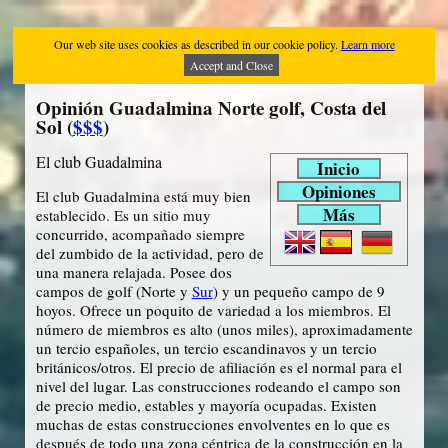
Our web site uses cookies as described in our cookie policy.
Learn more
Accept and Close
Opinión Guadalmina Norte golf, Costa del
Sol (
$$$
)
El club Guadalmina
Inicio
Opiniones
El club Guadalmina está muy bien
Más
establecido. Es un sitio muy
concurrido, acompañado siempre
del zumbido de la actividad, pero de
una manera relajada. Posee dos
campos de golf (Norte y
Sur
) y un pequeño campo de 9
hoyos. Ofrece un poquito de variedad a los miembros. El
número de miembros es alto (unos miles), aproximadamente
un tercio españoles, un tercio escandinavos y un tercio
británicos/otros. El precio de afiliación es el normal para el
nivel del lugar. Las construcciones rodeando el campo son
de precio medio, estables y mayoría ocupadas. Existen
muchas de estas construcciones envolventes en lo que es
después de todo una zona céntrica de la construcción en la