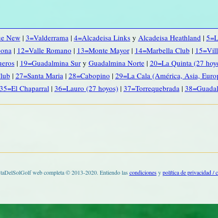
ue New
|
3=Valderrama
|
4=Alcadeisa Links
y
Alcadeisa Heathland
|
5=L
pona
|
12=Valle Romano
|
13=Monte Mayor
|
14=Marbella Club
|
15=Vill
ueros
|
19=Guadalmina Sur
y
Guadalmina Norte
|
20=La Quinta (27 hoy
lub
|
27=Santa Maria
|
28=Cabopino
|
29=La Cala (América, Asia, Euro
35=El Chaparral
|
36=Lauro (27 hoyos)
|
37=Torrequebrada
|
38=Guadal
taDelSolGolf web completa © 2013-2020. Entiendo las
condiciones
y
política de privacidad / 