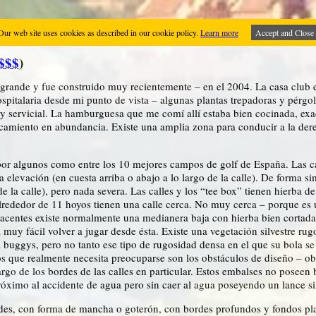
Our web site uses cookies as described in our cookie policy.
Learn more
Accept and Close
$$$
)
grande y fue construido muy recientemente – en el 2004. La casa club e
spitalaria desde mi punto de vista – algunas plantas trepadoras y pérgola
és y servicial. La hamburguesa que me comí allí estaba bien cocinada, ex
arcamiento en abundancia. Existe una amplia zona para conducir a la dere
por algunos como entre los 10 mejores campos de golf de España. Las ca
 elevación (en cuesta arriba o abajo a lo largo de la calle). De forma si
e la calle), pero nada severa. Las calles y los “tee box” tienen hierba 
Alrededor de 11 hoyos tienen una calle cerca. No muy cerca – porque es 
dyacentes existe normalmente una medianera baja con hierba bien cortad
muy fácil volver a jugar desde ésta. Existe una vegetación silvestre rugo
 buggys, pero no tanto ese tipo de rugosidad densa en el que su bola se
de los que realmente necesita preocuparse son los obstáculos de diseño – 
go de los bordes de las calles en particular. Estos embalses no poseen b
óximo al accidente de agua pero sin caer al agua poseyendo un lance sin 
es, con forma de mancha o goterón, con bordes profundos y fondos plan