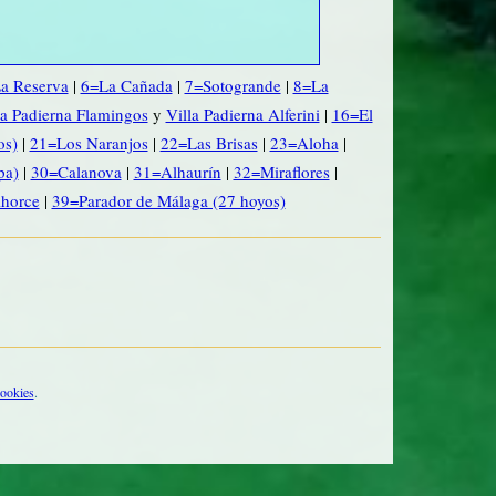
a Reserva
|
6=La Cañada
|
7=Sotogrande
|
8=La
a Padierna Flamingos
y
Villa Padierna Alferini
|
16=El
os)
|
21=Los Naranjos
|
22=Las Brisas
|
23=Aloha
|
pa)
|
30=Calanova
|
31=Alhaurín
|
32=Miraflores
|
horce
|
39=Parador de Málaga (27 hoyos)
cookies
.