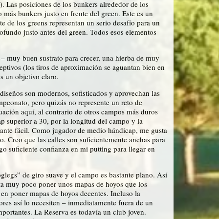
n). Las posiciones de los bunkers alrededor de los
 más bunkers justo en frente del green. Este es un
e de los greens representan un serio desafío para un
rofundo justo antes del green. Todos esos elementos
 – muy buen sustrato para crecer, una hierba de muy
ptivos (los tiros de aproximación se aguantan bien en
s un objetivo claro.
 diseños son modernos, sofisticados y aprovechan las
mpeonato, pero quizás no represente un reto de
ación aquí, al contrario de otros campos más duros
superior a 30, por la longitud del campo y la
tante fácil. Como jugador de medio hándicap, me gusta
. Creo que las calles son suficientemente anchas para
o suficiente confianza en mi putting para llegar en
glegs” de giro suave y el campo es bastante plano. Así
uesta muy poco poner unos mapas de hoyos que los
 en poner mapas de hoyos decentes. Incluso la
res así lo necesiten – inmediatamente fuera de un
portantes. La Reserva es todavía un club joven.