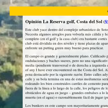
Opinión La Reserva golf, Costa del Sol (
$
Este club yace dentro del complejo urbanístico de Soto
Necesita algunos arreglos para volverla más cálida y ho
completo (en el golf y la casa club) era bastante cort
club está dividida en dos niveles y tiene plazas de ap
enfrente un putting green muy bueno para practicar.
El campo es grande y generalmente plano. Calificado 
ondulaciones y baches suaves, pero no una significativa
media (pendiente transversal o de derecha a izquierda d
of any I have ever encountered on the Costa del Sol. 
pena destacarlo por la siguiente razón: Entre calles a
calle y su bola termina en una de estas medianeras será 
rodeando los bien construidos carriles de cemento para
fuera de la línea a lo largo de la calle, los peligros 
obstáculos de agua en juego – grandes embalses a lo lar
muerta (en el agua) o razonablemente fácil de jugar (pr
Los bunkers en este campo son mayoritariamente grand