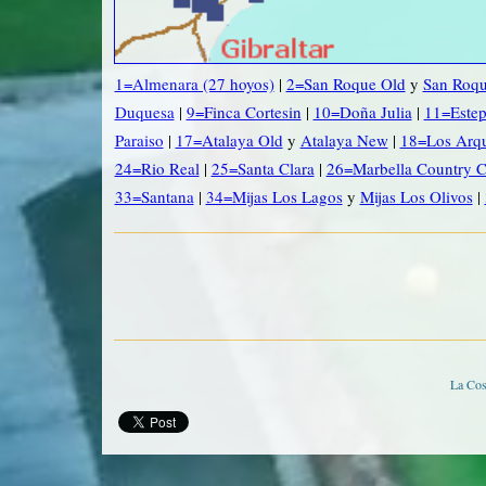
1=Almenara (27 hoyos)
|
2=San Roque Old
y
San Roq
Duquesa
|
9=Finca Cortesin
|
10=Doña Julia
|
11=Este
Paraiso
|
17=Atalaya Old
y
Atalaya New
|
18=Los Arq
24=Rio Real
|
25=Santa Clara
|
26=Marbella Country C
33=Santana
|
34=Mijas Los Lagos
y
Mijas Los Olivos
|
La Cos