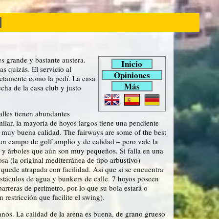
s grande y bastante austera.
Inicio
s quizás. El servicio al
Opiniones
actamente como la pedí. La casa
Más
cha de la casa club y justo
lles tienen abundantes
milar, la mayoría de hoyos largos tiene una pendiente
de muy buena calidad. The fairways are some of the best
un campo de golf amplio y de calidad – pero vale la
a y árboles que aún son muy pequeños. Si falla en una
sa (la original mediterránea de tipo arbustivo)
 quede atrapada con facilidad. Asi que si se encuentra
obstáculos de agua y bunkers de calle. 7 hoyos poseen
arreras de perímetro, por lo que su bola estará o
restricción que facilite el swing).
os. La calidad de la arena es buena, de grano grueso