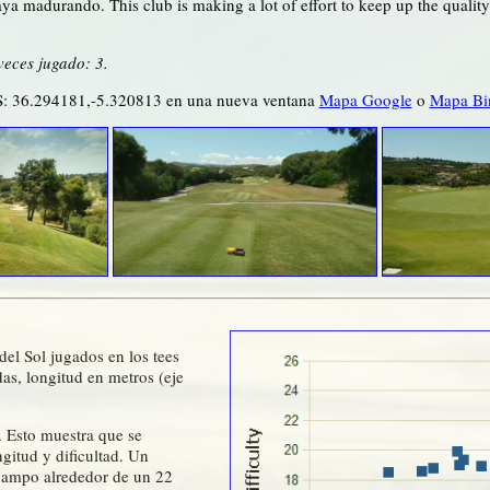
a madurando. This club is making a lot of effort to keep up the quality o
veces jugado: 3.
: 36.294181,-5.320813 en una nueva ventana
Mapa Google
o
Mapa Bi
el Sol jugados en los tees
s, longitud en metros (eje
. Esto muestra que se
gitud y dificultad. Un
 campo alrededor de un 22