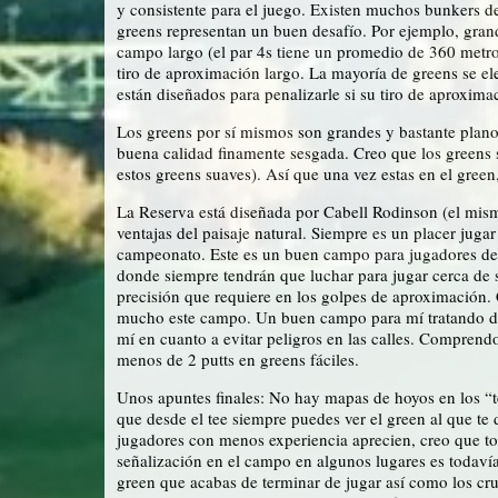
y consistente para el juego. Existen muchos bunkers de c
greens representan un buen desafío. Por ejemplo, grand
campo largo (el par 4s tiene un promedio de 360 metros
tiro de aproximación largo. La mayoría de greens se e
están diseñados para penalizarle si su tiro de aproxima
Los greens por sí mismos son grandes y bastante plan
buena calidad finamente sesgada. Creo que los greens 
estos greens suaves). Así que una vez estas en el green
La Reserva está diseñada por Cabell Rodinson (el mi
ventajas del paisaje natural. Siempre es un placer jug
campeonato. Este es un buen campo para jugadores de 
donde siempre tendrán que luchar para jugar cerca de
precisión que requiere en los golpes de aproximación.
mucho este campo. Un buen campo para mí tratando de 
mí en cuanto a evitar peligros en las calles. Comprend
menos de 2 putts en greens fáciles.
Unos apuntes finales: No hay mapas de hoyos en los “t
que desde el tee siempre puedes ver el green al que te
jugadores con menos experiencia aprecien, creo que to
señalización en el campo en algunos lugares es todaví
green que acabas de terminar de jugar así como los cr