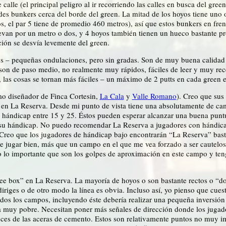
alle (el principal peligro al ir recorriendo las calles en busca del gree
es bunkers cerca del borde del green. La mitad de los hoyos tiene uno o
, el par 5 tiene de promedio 460 metros), así que estos bunkers en frent
levan por un metro o dos, y 4 hoyos también tienen un hueco bastante p
ción se desvía levemente del green.
os – pequeñas ondulaciones, pero sin gradas. Son de muy buena calidad
son de paso medio, no realmente muy rápidos, fáciles de leer y muy rece
, las cosas se tornan más fáciles – un máximo de 2 putts en cada green e
smo diseñador de
Finca Cortesin
,
La Cala
y
Valle Romano
). Creo que sus
ar en La Reserva. Desde mi punto de vista tiene una absolutamente de ca
hándicap entre 15 y 25. Éstos pueden esperar alcanzar una buena puntu
 su hándicap. No puedo recomendar La Reserva a jugadores con hándicap 
 Creo que los jugadores de hándicap bajo encontrarán “La Reserva” bas
jugar bien, más que un campo en el que me vea forzado a ser cauteloso
o lo importante que son los golpes de aproximación en este campo y teng
ee box” en La Reserva. La mayoría de hoyos o son bastante rectos o “do
 diriges o de otro modo la línea es obvia. Incluso así, yo pienso que c
dos los campos, incluyendo éste debería realizar una pequeña inversión
a muy pobre. Necesitan poner más señales de dirección donde los jugado
uces de las aceras de cemento. Estos son relativamente puntos no muy im