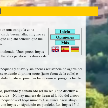
o en una tranquila zona
Inicio
ntos de buena talla, ninguno se
Opiniones
que el plato sencillo que me
Más
s.
e moderada. Unos pocos hoyos
En otras palabras, la dureza de
a pequeña y suave y sin apenas resistencia de agarre del
e extiende al primer corte (justo fuera de la calle) e
alidad. Esto se pone tan bien como se ponga la hierba.
 profundo y canalizado (el río real) que discurre a
perdida – No hay manera de llegar al fondo del arroyo
es pequeño – el hoyo número 4 se alinea hacia abajo
a, con hoyos en siguiendo en paralelo. Los hoyos 15 al