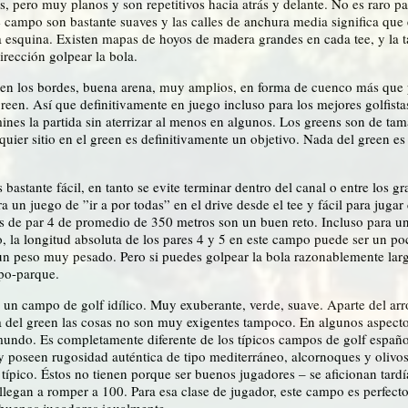
, pero muy planos y son repetitivos hacia atrás y delante. No es raro p
campo son bastante suaves y las calles de anchura media significa que 
 la esquina. Existen mapas de hoyos de madera grandes en cada tee, y la 
rección golpear la bola.
os en los bordes, buena arena, muy amplios, en forma de cuenco más qu
een. Así que definitivamente en juego incluso para los mejores golfistas.
nes la partida sin aterrizar al menos en algunos. Los greens son de ta
er sitio en el green es definitivamente un objetivo. Nada del green es p
tante fácil, en tanto se evite terminar dentro del canal o entre los gra
un juego de ”ir a por todas” en el drive desde el tee y fácil para jugar 
 de par 4 de promedio de 350 metros son un buen reto. Incluso para un b
o, la longitud absoluta de los pares 4 y 5 en este campo puede ser un p
un peso muy pesado. Pero si puedes golpear la bola razonablemente lar
po-parque.
 campo de golf idílico. Muy exuberante, verde, suave. Aparte del arroy
ca del green las cosas no son muy exigentes tampoco. En algunos aspectos
mundo. Es completamente diferente de los típicos campos de golf españo
 poseen rugosidad auténtica de tipo mediterráneo, alcornoques y olivos, 
ípico. Éstos no tienen porque ser buenos jugadores – se aficionan tardía
 llegan a romper a 100. Para esa clase de jugador, este campo es perfect
buenos jugadores igualmente.