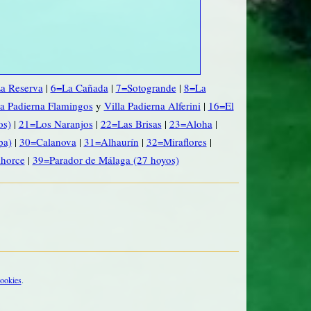
a Reserva
|
6=La Cañada
|
7=Sotogrande
|
8=La
a Padierna Flamingos
y
Villa Padierna Alferini
|
16=El
os)
|
21=Los Naranjos
|
22=Las Brisas
|
23=Aloha
|
pa)
|
30=Calanova
|
31=Alhaurín
|
32=Miraflores
|
horce
|
39=Parador de Málaga (27 hoyos)
cookies
.