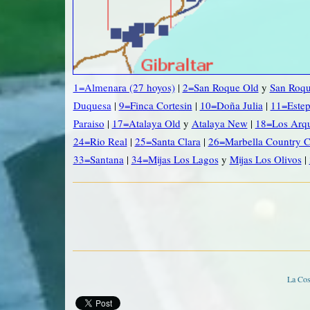
1=Almenara (27 hoyos)
|
2=San Roque Old
y
San Roq
Duquesa
|
9=Finca Cortesin
|
10=Doña Julia
|
11=Este
Paraiso
|
17=Atalaya Old
y
Atalaya New
|
18=Los Arq
24=Rio Real
|
25=Santa Clara
|
26=Marbella Country C
33=Santana
|
34=Mijas Los Lagos
y
Mijas Los Olivos
|
La Cos