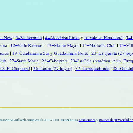
ue New
|
3=Valderrama
|
4=Alcadeisa Links
y
Alcadeisa Heathland
|
5=L
pona
|
12=Valle Romano
|
13=Monte Mayor
|
14=Marbella Club
|
15=Vill
ueros
|
19=Guadalmina Sur
y
Guadalmina Norte
|
20=La Quinta (27 hoy
lub
|
27=Santa Maria
|
28=Cabopino
|
29=La Cala (América, Asia, Euro
35=El Chaparral
|
36=Lauro (27 hoyos)
|
37=Torrequebrada
|
38=Guadal
taDelSolGolf web completa © 2013-2020. Entiendo las
condiciones
y
política de privacidad / 