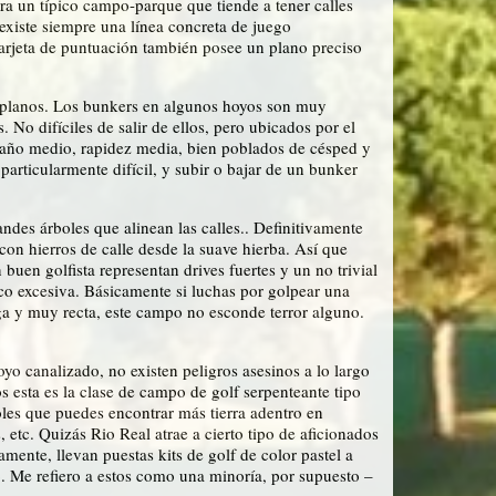
ara un típico campo-parque que tiende a tener calles
existe siempre una línea concreta de juego
tarjeta de puntuación también posee un plano preciso
e planos. Los bunkers en algunos hoyos son muy
 No difíciles de salir de ellos, pero ubicados por el
maño medio, rapidez media, bien poblados de césped y
articularmente difícil, y subir o bajar de un bunker
ndes árboles que alinean las calles.. Definitivamente
con hierros de calle desde la suave hierba. Así que
uen golfista representan drives fuertes y un no trivial
oco excesiva. Básicamente si luchas por golpear una
ga y muy recta, este campo no esconde terror alguno.
o canalizado, no existen peligros asesinos a lo largo
 esta es la clase de campo de golf serpenteante tipo
les que puedes encontrar más tierra adentro en
etc. Quizás Rio Real atrae a cierto tipo de aficionados
mente, llevan puestas kits de golf de color pastel a
o. Me refiero a estos como una minoría, por supuesto –