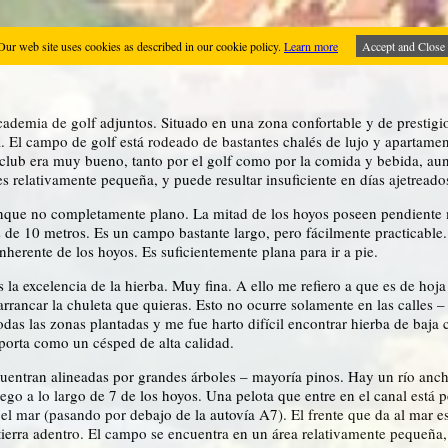
Our web site uses cookies as described in our cookie policy.
Learn more
Accept and Close
academia de golf adjuntos. Situado en una zona confortable y de prestigi
la. El campo de golf está rodeado de bastantes chalés de lujo y apartame
-club era muy bueno, tanto por el golf como por la comida y bebida, aun
es relativamente pequeña, y puede resultar insuficiente en días ajetreado
aunque no completamente plano. La mitad de los hoyos poseen pendient
 de 10 metros. Es un campo bastante largo, pero fácilmente practicable. 
herente de los hoyos. Es suficientemente plana para ir a pie.
s la excelencia de la hierba. Muy fina. A ello me refiero a que es de hoj
rrancar la chuleta que quieras. Esto no ocurre solamente en las calles – s
s las zonas plantadas y me fue harto difícil encontrar hierba de baja c
porta como un césped de alta calidad.
ntran alineadas por grandes árboles – mayoría pinos. Hay un río ancho,
ego a lo largo de 7 de los hoyos. Una pelota que entre en el canal está 
 el mar (pasando por debajo de la autovía A7). El frente que da al mar 
io tierra adentro. El campo se encuentra en un área relativamente pequeñ