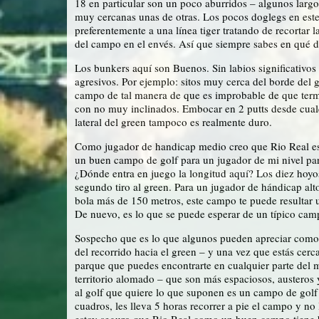
18 en particular son un poco aburridos – algunos largos
muy cercanas unas de otras. Los pocos doglegs en este 
preferentemente a una línea tiger tratando de recortar
del campo en el envés. Así que siempre sabes en qué di
Los bunkers aquí son Buenos. Sin labios significativ
agresivos. Por ejemplo: sitos muy cerca del borde del gr
campo de tal manera de que es improbable de que termi
con no muy inclinados. Embocar en 2 putts desde cualqui
lateral del green tampoco es realmente duro.
Como jugador de handicap medio creo que Rio Real es bas
un buen campo de golf para un jugador de mi nivel para 
¿Dónde entra en juego la longitud aquí? Los diez hoyos
segundo tiro al green. Para un jugador de hándicap alt
bola más de 150 metros, este campo te puede resultar 
De nuevo, es lo que se puede esperar de un típico cam
Sospecho que es lo que algunos pueden apreciar como un
del recorrido hacia el green – y una vez que estás cer
parque que puedes encontrarte en cualquier parte del 
territorio alomado – que son más espaciosos, austeros y
al golf que quiere lo que suponen es un campo de golf t
cuadros, les lleva 5 horas recorrer a pie el campo y no
estoy seguro que Rio Real como un buen campo tiene 