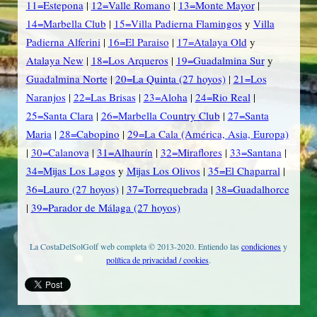
11=Estepona
|
12=Valle Romano
|
13=Monte Mayor
|
14=Marbella Club
|
15=Villa Padierna Flamingos
y
Villa
Padierna Alferini
|
16=El Paraiso
|
17=Atalaya Old
y
Atalaya New
|
18=Los Arqueros
|
19=Guadalmina Sur
y
Guadalmina Norte
|
20=La Quinta (27 hoyos)
|
21=Los
Naranjos
|
22=Las Brisas
|
23=Aloha
|
24=Rio Real
|
25=Santa Clara
|
26=Marbella Country Club
|
27=Santa
Maria
|
28=Cabopino
|
29=La Cala (América, Asia, Europa)
|
30=Calanova
|
31=Alhaurín
|
32=Miraflores
|
33=Santana
|
34=Mijas Los Lagos
y
Mijas Los Olivos
|
35=El Chaparral
|
36=Lauro (27 hoyos)
|
37=Torrequebrada
|
38=Guadalhorce
|
39=Parador de Málaga (27 hoyos)
La CostaDelSolGolf web completa © 2013-2020. Entiendo las
condiciones
y
política de privacidad / cookies
.