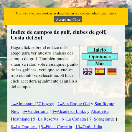
Our web site uses cookies as described in our cookie policy.
Learn more
Accept and Close
Índice de campos de golf, clubes de golf,
Costa del Sol
Haga click sobre el enlace más
Inicio
abajo para ver nuestro análisis del
Opiniones
campo de golf. También puede
Más
situar su ratón sobre cualquier punto
de las gráficas, verá que se vuelve
rojo cuando se selecciona. Si hace
click accederá igualmente al análisis
del campo.
1=Almenara (27 hoyos)
|
2=San Roque Old
y
San Roque
New
|
3=Valderrama
|
4=Alcadeisa Links
y
Alcadeisa
Heathland
|
5=La Reserva
|
6=La Cañada
|
7=Sotogrande
|
8=La Duquesa
|
9=Finca Cortesin
|
10=Doña Julia
|